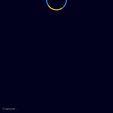
Стартуем…